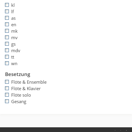
kl
lf
as
en
mk
mv
gs
mdv
tt
wn
Besetzung
Flöte & Ensemble
Flöte & Klavier
Flöte solo
Gesang