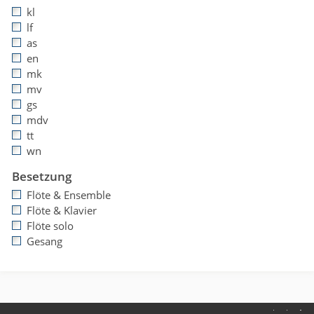
kl
lf
as
en
mk
mv
gs
mdv
tt
wn
Besetzung
Flöte & Ensemble
Flöte & Klavier
Flöte solo
Gesang