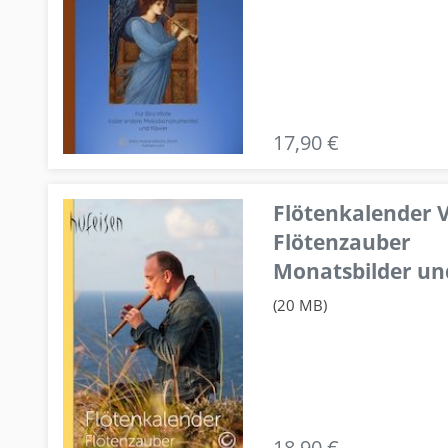
17,90 €
Flötenkalender V
Flötenzauber
Monatsbilder un
(20 MB)
18,90 €