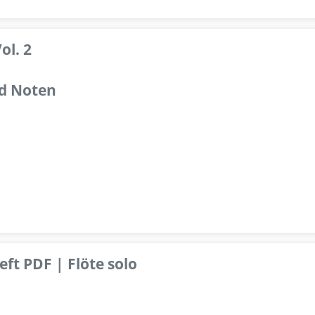
ol. 2
d Noten
ft PDF | Flöte solo