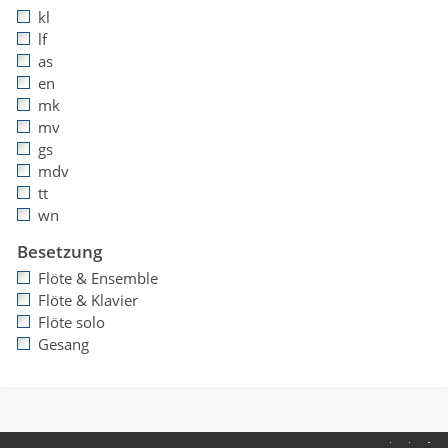
kl
lf
as
en
mk
mv
gs
mdv
tt
wn
Besetzung
Flöte & Ensemble
Flöte & Klavier
Flöte solo
Gesang