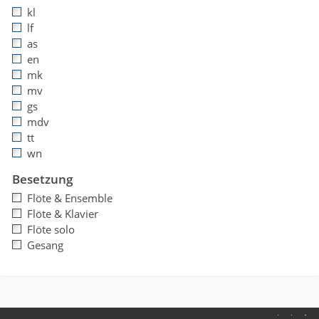
kl
lf
as
en
mk
mv
gs
mdv
tt
wn
Besetzung
Flöte & Ensemble
Flöte & Klavier
Flöte solo
Gesang