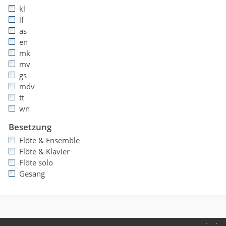
kl
lf
as
en
mk
mv
gs
mdv
tt
wn
Besetzung
Flöte & Ensemble
Flöte & Klavier
Flöte solo
Gesang