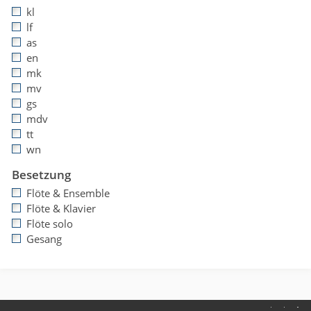
kl
lf
as
en
mk
mv
gs
mdv
tt
wn
Besetzung
Flöte & Ensemble
Flöte & Klavier
Flöte solo
Gesang