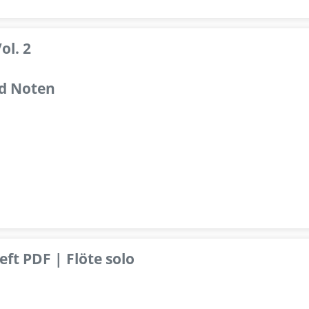
ol. 2
d Noten
ft PDF | Flöte solo