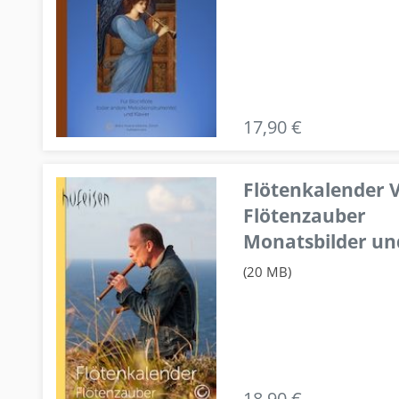
17,90 €
Flötenkalender V
Flötenzauber
Monatsbilder un
(20 MB)
18,90 €