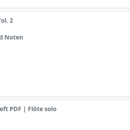
ol. 2
d Noten
ft PDF | Flöte solo