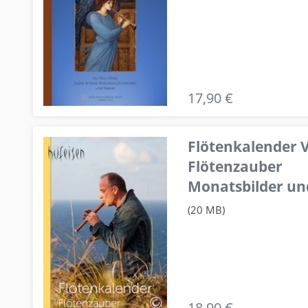
17,90 €
Flötenkalender V
Flötenzauber
Monatsbilder un
(20 MB)
18,90 €