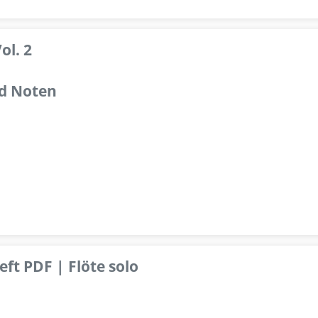
ol. 2
d Noten
ft PDF | Flöte solo