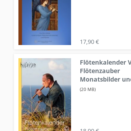
17,90 €
Flötenkalender V
Flötenzauber
Monatsbilder un
(20 MB)
18,90 €