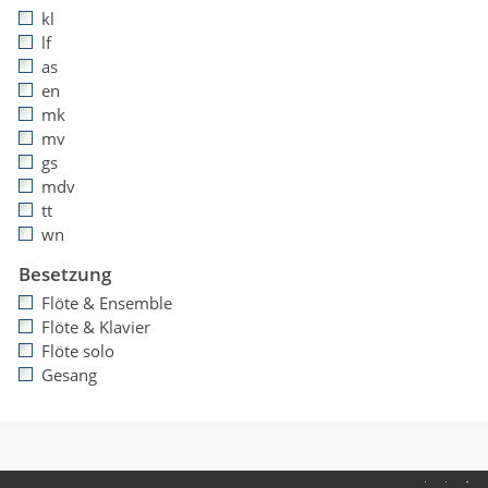
kl
lf
as
en
mk
mv
gs
mdv
tt
wn
Besetzung
Flöte & Ensemble
Flöte & Klavier
Flöte solo
Gesang