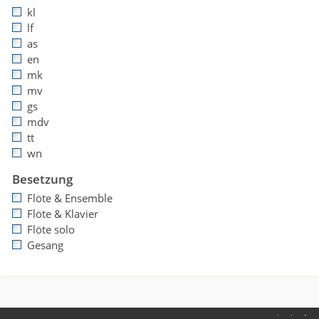
kl
lf
as
en
mk
mv
gs
mdv
tt
wn
Besetzung
Flöte & Ensemble
Flöte & Klavier
Flöte solo
Gesang