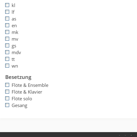
kl
lf
as
en
mk
mv
gs
mdv
tt
wn
Besetzung
Flöte & Ensemble
Flöte & Klavier
Flöte solo
Gesang