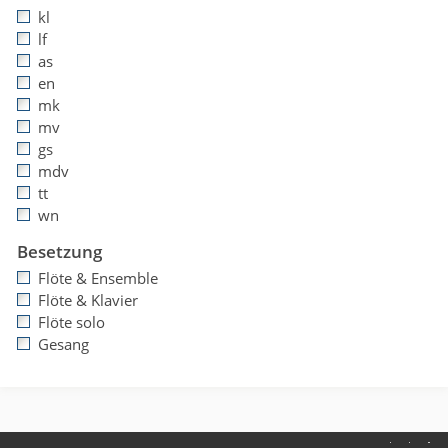
kl
lf
as
en
mk
mv
gs
mdv
tt
wn
Besetzung
Flöte & Ensemble
Flöte & Klavier
Flöte solo
Gesang