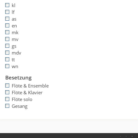
kl
lf
as
en
mk
mv
gs
mdv
tt
wn
Besetzung
Flöte & Ensemble
Flöte & Klavier
Flöte solo
Gesang