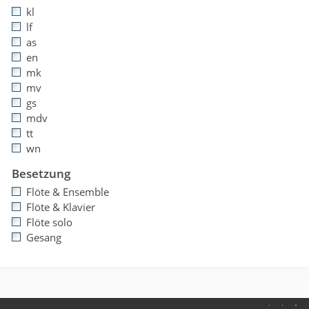
kl
lf
as
en
mk
mv
gs
mdv
tt
wn
Besetzung
Flöte & Ensemble
Flöte & Klavier
Flöte solo
Gesang