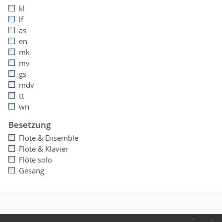
kl
lf
as
en
mk
mv
gs
mdv
tt
wn
Besetzung
Flöte & Ensemble
Flöte & Klavier
Flöte solo
Gesang