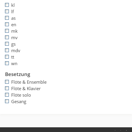
kl
lf
as
en
mk
mv
gs
mdv
tt
wn
Besetzung
Flöte & Ensemble
Flöte & Klavier
Flöte solo
Gesang