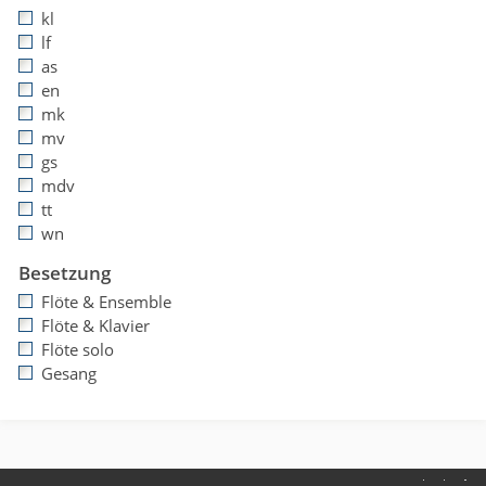
kl
lf
as
en
mk
mv
gs
mdv
tt
wn
Besetzung
Flöte & Ensemble
Flöte & Klavier
Flöte solo
Gesang