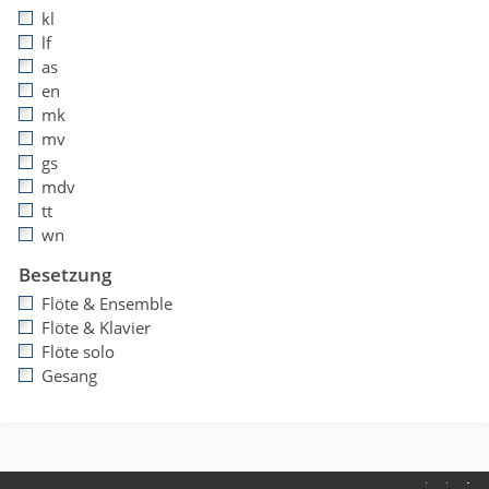
kl
lf
as
en
mk
mv
gs
mdv
tt
wn
Besetzung
Flöte & Ensemble
Flöte & Klavier
Flöte solo
Gesang