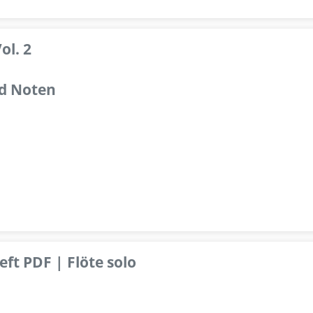
ol. 2
d Noten
ft PDF | Flöte solo