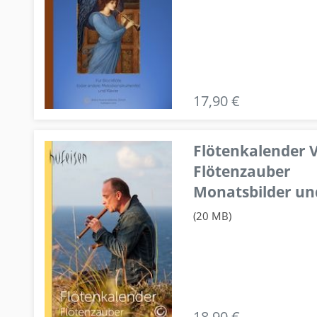
17,90 €
Flötenkalender V
Flötenzauber
Monatsbilder un
(20 MB)
18,90 €