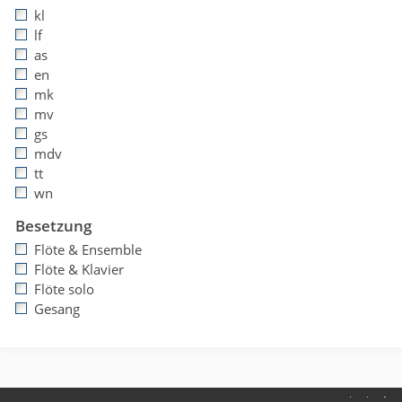
kl
lf
as
en
mk
mv
gs
mdv
tt
wn
Besetzung
Flöte & Ensemble
Flöte & Klavier
Flöte solo
Gesang