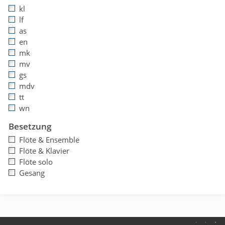
kl
lf
as
en
mk
mv
gs
mdv
tt
wn
Besetzung
Flöte & Ensemble
Flöte & Klavier
Flöte solo
Gesang