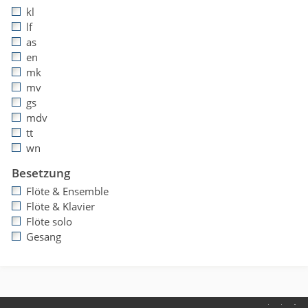
kl
lf
as
en
mk
mv
gs
mdv
tt
wn
Besetzung
Flöte & Ensemble
Flöte & Klavier
Flöte solo
Gesang