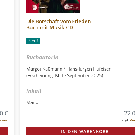
Die Botschaft vom Frieden
Buch mit Musik-CD
Neu!
BuchautorIn
Margot Käßmann / Hans-Jürgen Hufeisen
(Erscheinung: Mitte September 2025)
Inhalt
Mar ...
0 €
22,
rsand
zzgl.
Ve
IN DEN WARENKORB