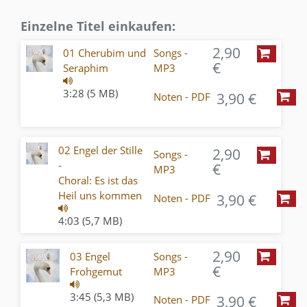
Einzelne Titel einkaufen:
2,90
01 Cherubim und
Songs -
€
Seraphim
MP3
3:28 (5 MB)
3,90 €
Noten - PDF
02 Engel der Stille
2,90
Songs -
-
€
MP3
Choral: Es ist das
Heil uns kommen
3,90 €
Noten - PDF
4:03 (5,7 MB)
2,90
03 Engel
Songs -
€
Frohgemut
MP3
3:45 (5,3 MB)
3,90 €
Noten - PDF