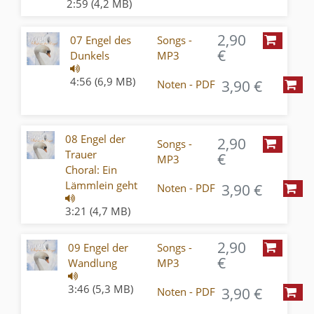
2:59 (4,2 MB)
2,90
07 Engel des
Songs -
€
Dunkels
MP3
4:56 (6,9 MB)
3,90 €
Noten - PDF
08 Engel der
2,90
Songs -
Trauer
€
MP3
Choral: Ein
Lämmlein geht
3,90 €
Noten - PDF
3:21 (4,7 MB)
2,90
09 Engel der
Songs -
€
Wandlung
MP3
3:46 (5,3 MB)
3,90 €
Noten - PDF