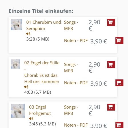
Einzelne Titel einkaufen:
2,90
01 Cherubim und
Songs -
€
Seraphim
MP3
3:28 (5 MB)
3,90 €
Noten - PDF
02 Engel der Stille
2,90
Songs -
-
€
MP3
Choral: Es ist das
Heil uns kommen
3,90 €
Noten - PDF
4:03 (5,7 MB)
2,90
03 Engel
Songs -
€
Frohgemut
MP3
3:45 (5,3 MB)
3,90 €
Noten - PDF