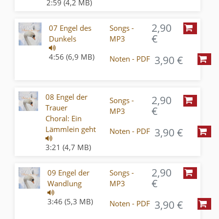
2:59 (4,2 MB)
2,90
07 Engel des
Songs -
€
Dunkels
MP3
4:56 (6,9 MB)
3,90 €
Noten - PDF
08 Engel der
2,90
Songs -
Trauer
€
MP3
Choral: Ein
Lämmlein geht
3,90 €
Noten - PDF
3:21 (4,7 MB)
2,90
09 Engel der
Songs -
€
Wandlung
MP3
3:46 (5,3 MB)
3,90 €
Noten - PDF