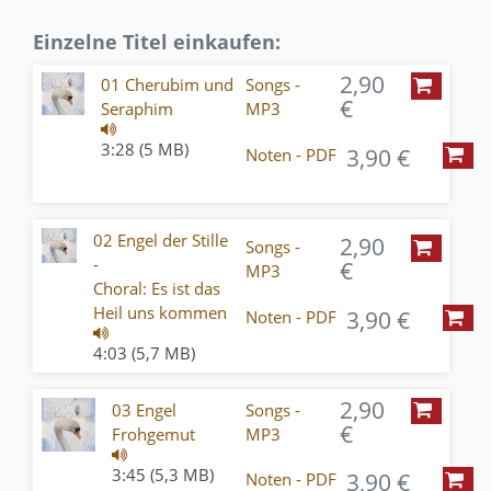
Einzelne Titel einkaufen:
2,90
01 Cherubim und
Songs -
€
Seraphim
MP3
3:28 (5 MB)
3,90 €
Noten - PDF
02 Engel der Stille
2,90
Songs -
-
€
MP3
Choral: Es ist das
Heil uns kommen
3,90 €
Noten - PDF
4:03 (5,7 MB)
2,90
03 Engel
Songs -
€
Frohgemut
MP3
3:45 (5,3 MB)
3,90 €
Noten - PDF