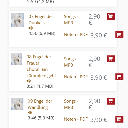
2:59 (4,2 MB)
2,90
07 Engel des
Songs -
€
Dunkels
MP3
4:56 (6,9 MB)
3,90 €
Noten - PDF
08 Engel der
2,90
Songs -
Trauer
€
MP3
Choral: Ein
Lämmlein geht
3,90 €
Noten - PDF
3:21 (4,7 MB)
2,90
09 Engel der
Songs -
€
Wandlung
MP3
3:46 (5,3 MB)
3,90 €
Noten - PDF