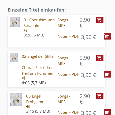
Einzelne Titel einkaufen:
2,90
01 Cherubim und
Songs -
€
Seraphim
MP3
3:28 (5 MB)
3,90 €
Noten - PDF
02 Engel der Stille
2,90
Songs -
-
€
MP3
Choral: Es ist das
Heil uns kommen
3,90 €
Noten - PDF
4:03 (5,7 MB)
2,90
03 Engel
Songs -
€
Frohgemut
MP3
3:45 (5,3 MB)
3,90 €
Noten - PDF