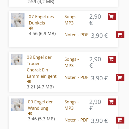
2:59 (4,2 MB)
2,90
07 Engel des
Songs -
€
Dunkels
MP3
4:56 (6,9 MB)
3,90 €
Noten - PDF
08 Engel der
2,90
Songs -
Trauer
€
MP3
Choral: Ein
Lämmlein geht
3,90 €
Noten - PDF
3:21 (4,7 MB)
2,90
09 Engel der
Songs -
€
Wandlung
MP3
3:46 (5,3 MB)
3,90 €
Noten - PDF