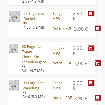
2:59 (4,2 MB)
2,90
07 Engel des
Songs -
€
Dunkels
MP3
4:56 (6,9 MB)
3,90 €
Noten - PDF
08 Engel der
2,90
Songs -
Trauer
€
MP3
Choral: Ein
Lämmlein geht
3,90 €
Noten - PDF
3:21 (4,7 MB)
2,90
09 Engel der
Songs -
€
Wandlung
MP3
3:46 (5,3 MB)
3,90 €
Noten - PDF