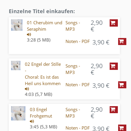
Einzelne Titel einkaufen:
2,90
01 Cherubim und
Songs -
€
Seraphim
MP3
3:28 (5 MB)
3,90 €
Noten - PDF
02 Engel der Stille
2,90
Songs -
-
€
MP3
Choral: Es ist das
Heil uns kommen
3,90 €
Noten - PDF
4:03 (5,7 MB)
2,90
03 Engel
Songs -
€
Frohgemut
MP3
3:45 (5,3 MB)
3,90 €
Noten - PDF