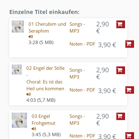
Einzelne Titel einkaufen:
2,90
01 Cherubim und
Songs -
€
Seraphim
MP3
3:28 (5 MB)
3,90 €
Noten - PDF
02 Engel der Stille
2,90
Songs -
-
€
MP3
Choral: Es ist das
Heil uns kommen
3,90 €
Noten - PDF
4:03 (5,7 MB)
2,90
03 Engel
Songs -
€
Frohgemut
MP3
3:45 (5,3 MB)
3,90 €
Noten - PDF