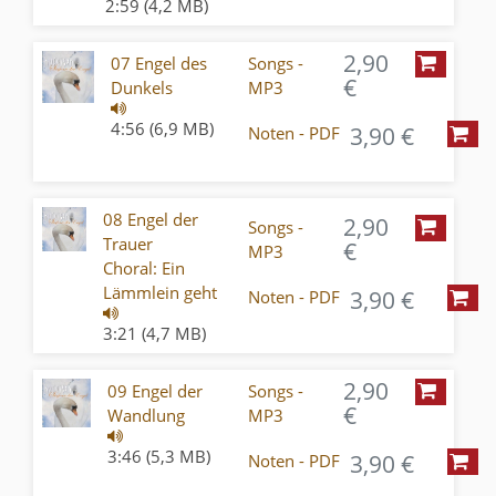
2:59 (4,2 MB)
2,90
07 Engel des
Songs -
€
Dunkels
MP3
4:56 (6,9 MB)
3,90 €
Noten - PDF
08 Engel der
2,90
Songs -
Trauer
€
MP3
Choral: Ein
Lämmlein geht
3,90 €
Noten - PDF
3:21 (4,7 MB)
2,90
09 Engel der
Songs -
€
Wandlung
MP3
3:46 (5,3 MB)
3,90 €
Noten - PDF