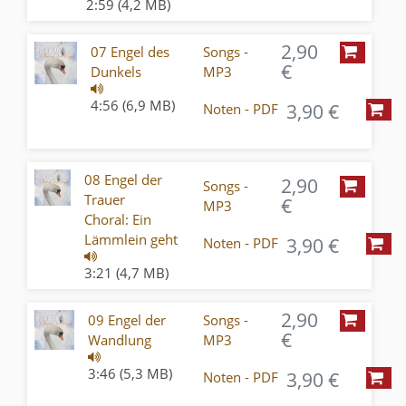
2:59 (4,2 MB)
2,90
07 Engel des
Songs -
€
Dunkels
MP3
4:56 (6,9 MB)
3,90 €
Noten - PDF
08 Engel der
2,90
Songs -
Trauer
€
MP3
Choral: Ein
Lämmlein geht
3,90 €
Noten - PDF
3:21 (4,7 MB)
2,90
09 Engel der
Songs -
€
Wandlung
MP3
3:46 (5,3 MB)
3,90 €
Noten - PDF