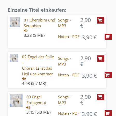
Einzelne Titel einkaufen:
2,90
01 Cherubim und
Songs -
€
Seraphim
MP3
3:28 (5 MB)
3,90 €
Noten - PDF
02 Engel der Stille
2,90
Songs -
-
€
MP3
Choral: Es ist das
Heil uns kommen
3,90 €
Noten - PDF
4:03 (5,7 MB)
2,90
03 Engel
Songs -
€
Frohgemut
MP3
3:45 (5,3 MB)
3,90 €
Noten - PDF