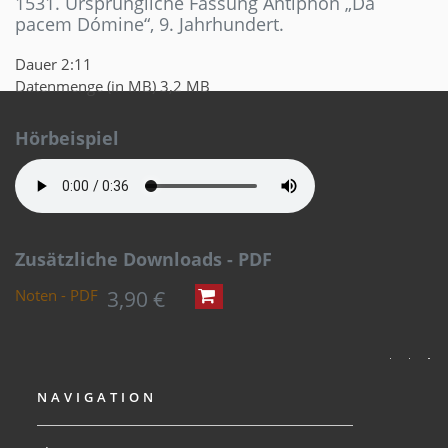
1531. Ursprüngliche Fassung Antiphon „Da
pacem Dómine“, 9. Jahrhundert.
Dauer
2:11
Datenmenge (in MB)
3,2 MB
Hörbeispiel
Zusätzliche Downloads - PDF
3,90 €
Noten - PDF
NAVIGATION