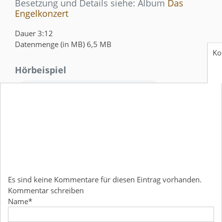
Besetzung und Details siehe: Album
Das
Engelkonzert
Dauer
3:12
Datenmenge (in MB)
6,5 MB
Ko
Hörbeispiel
Zusätzliche Downloads - PDF
3,90 €
Noten - PDF
Es sind keine Kommentare für diesen Eintrag vorhanden.
Kommentar schreiben
Name
*