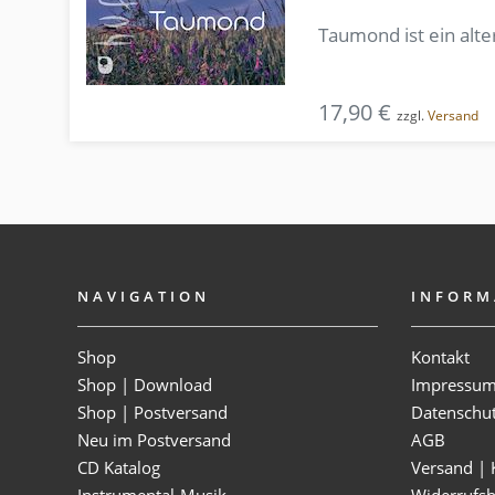
Taumond ist ein alte
17,90 €
zzgl.
Versand
NAVIGATION
INFORM
Shop
Kontakt
Shop | Download
Impressu
Shop | Postversand
Datenschu
Neu im Postversand
AGB
CD Katalog
Versand | 