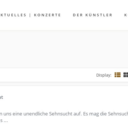
AKTUELLES | KONZERTE
DER KÜNSTLER
K
Display:
ht
n uns eine unendliche Sehnsucht auf. Es mag die Sehnsuc
 ...