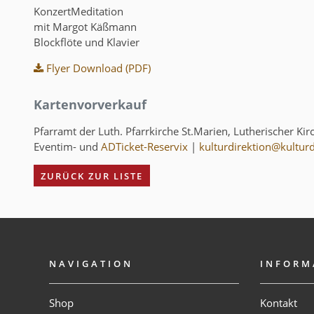
KonzertMeditation
mit Margot Käßmann
Blockflöte und Klavier
Flyer Download (PDF)
Kartenvorverkauf
Pfarramt der Luth. Pfarrkirche St.Marien, Lutherischer K
Eventim- und
ADTicket-Reservix
|
kulturdirektion@kulturd
ZURÜCK ZUR LISTE
NAVIGATION
INFORM
Shop
Kontakt