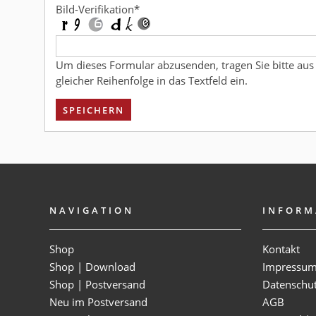
Bild-Verifikation
*
Um dieses Formular abzusenden, tragen Sie bitte aus
gleicher Reihenfolge in das Textfeld ein.
SPEICHERN
NAVIGATION
INFORM
Shop
Kontakt
Shop | Download
Impressu
Shop | Postversand
Datenschu
Neu im Postversand
AGB