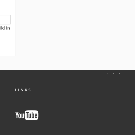
ld in
LINKS